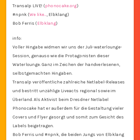
Transalp LIVE! (
phonocake.org
)
#npnk (
We like…
, Elbklang)
Bob Ferris (
Elbklang
)
info:
Voller Hingabe widmen wir uns der Juli-waterlounge-
Session, genauso wie die Protagonisten dieser
Waterlounge. Ganz im Zeichen der handverlesenen,
selbstgemachten Hingaben.
Transalp veröffentliche zahlreiche Netlabel-Releases
und bestritt unzählige Liveacts regional sowie im
Überland. Als Aktivist beim Dresdner Netlabel
Phonocake hat er außerdem für die Gestaltung vieler
Covers und Flyer gesorgt und somit zum Gesicht des
Labels beigetragen.
Bob Ferris und #npnk, die beiden Jungs von Elbklang