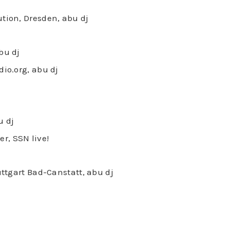
ution, Dresden, abu dj
bu dj
dio.org, abu dj
u dj
r, SSN live!
uttgart Bad-Canstatt, abu dj