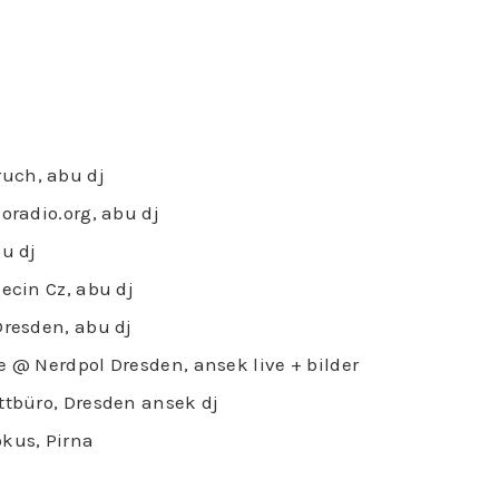
uch, abu dj
oradio.org, abu dj
bu dj
Decin Cz, abu dj
Dresden, abu dj
e @ Nerdpol Dresden, ansek live + bilder
ttbüro, Dresden ansek dj
kus, Pirna