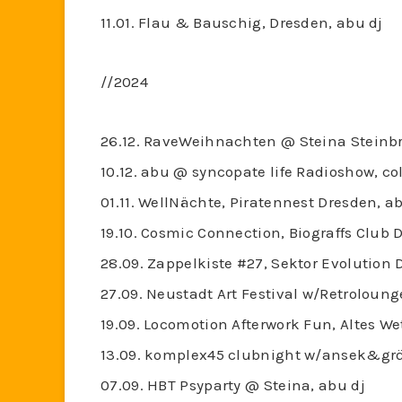
11.01. Flau & Bauschig, Dresden, abu dj
//2024
26.12. RaveWeihnachten @ Steina Steinbr
10.12. abu @ syncopate life Radioshow, col
01.11. WellNächte, Piratennest Dresden, a
19.10. Cosmic Connection, Biograffs Club 
28.09. Zappelkiste #27, Sektor Evolution 
27.09. Neustadt Art Festival w/Retroloung
19.09. Locomotion Afterwork Fun, Altes We
13.09. komplex45 clubnight w/ansek&grö
07.09. HBT Psyparty @ Steina, abu dj