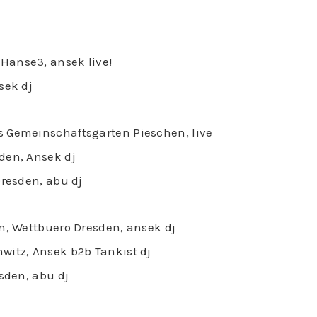
Hanse3, ansek live!
sek dj
s Gemeinschaftsgarten Pieschen, live
den, Ansek dj
Dresden, abu dj
un, Wettbuero Dresden, ansek dj
witz, Ansek b2b Tankist dj
esden, abu dj