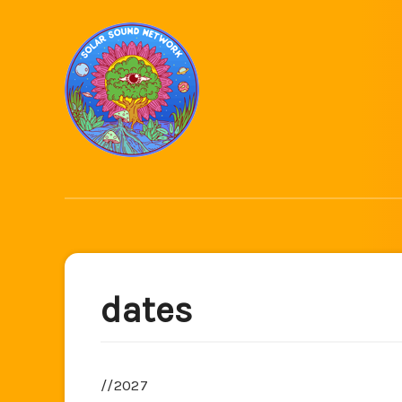
dates
//2027