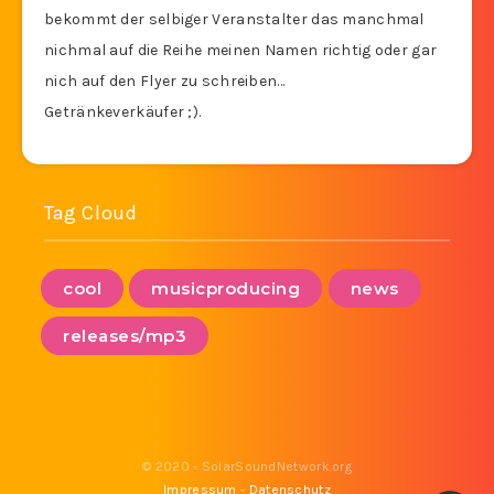
bekommt der selbiger Veranstalter das manchmal
nichmal auf die Reihe meinen Namen richtig oder gar
nich auf den Flyer zu schreiben…
Getränkeverkäufer ;).
Tag Cloud
cool
musicproducing
news
releases/mp3
© 2020 - SolarSoundNetwork.org
Impressum
-
Datenschutz