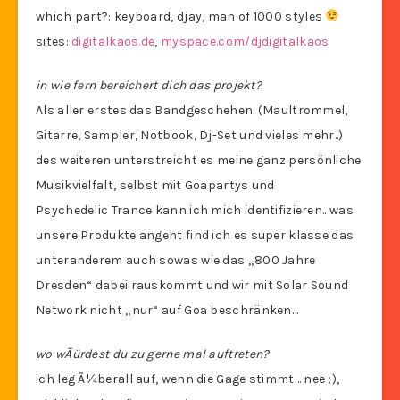
which part?: keyboard, djay, man of 1000 styles
sites:
digitalkaos.de
,
myspace.com/djdigitalkaos
in wie fern bereichert dich das projekt?
Als aller erstes das Bandgeschehen. (Maultrommel,
Gitarre, Sampler, Notbook, Dj-Set und vieles mehr..)
des weiteren unterstreicht es meine ganz persönliche
Musikvielfalt, selbst mit Goapartys und
Psychedelic Trance kann ich mich identifizieren.. was
unsere Produkte angeht find ich es super klasse das
unteranderem auch sowas wie das „800 Jahre
Dresden“ dabei rauskommt und wir mit Solar Sound
Network nicht „nur“ auf Goa beschränken…
wo wÃürdest du zu gerne mal auftreten?
ich leg Ã¼berall auf, wenn die Gage stimmt… nee ;),