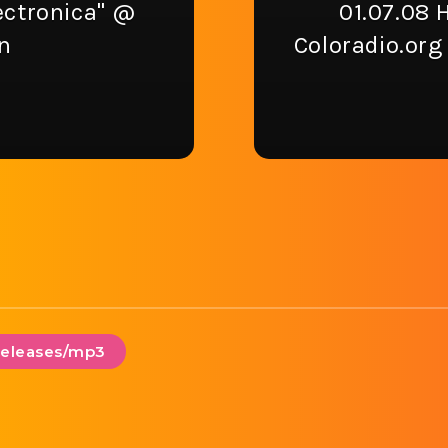
ectronica" @
01.07.08
n
Coloradio.org
releases/mp3