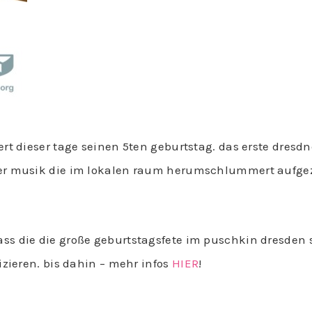
rt dieser tage seinen 5ten geburtstag. das erste dresdn
er musik die im lokalen raum herumschlummert aufgeze
 die die große geburtstagsfete im puschkin dresden sta
izieren. bis dahin – mehr infos
HIER
!