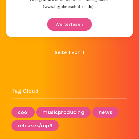
(www.tagohneschatten.de)…
Weiterlesen
Seite 1 von 1
Tag Cloud
cool
musicproducing
news
releases/mp3