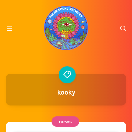
kooky
news