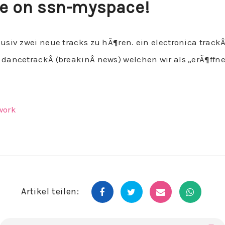
ne on ssn-myspace!
usiv zwei neue tracks zu hÃ¶ren. ein electronica track
dancetrackÂ (breakinÂ news) welchen wir als „erÃ¶ffner
work
Artikel teilen: